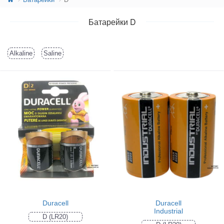
Батарейки D
Alkaline
Saline
Duracell
Duracell
Industrial
D (LR20)