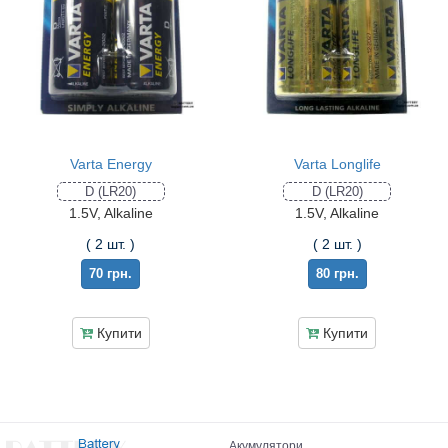
Varta Energy
Varta Longlife
D (LR20)
D (LR20)
1.5V, Alkaline
1.5V, Alkaline
( 2 шт. )
( 2 шт. )
70 грн.
80 грн.
Купити
Купити
Акумулятори