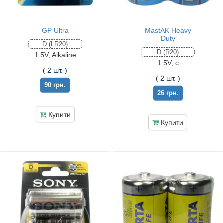
GP Ultra
MastAK Heavy
Duty
D (LR20)
D (R20)
1.5V, Alkaline
1.5V, c
( 2 шт. )
( 2 шт. )
90 грн.
26 грн.
Купити
Купити