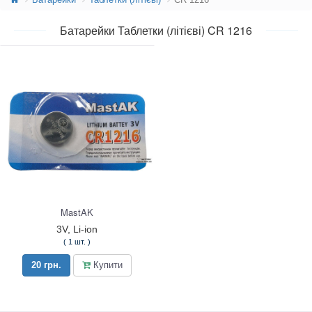
Батарейки Таблетки (літієві) CR 1216
MastAK
3V, Li-ion
( 1 шт. )
20 грн.
Купити