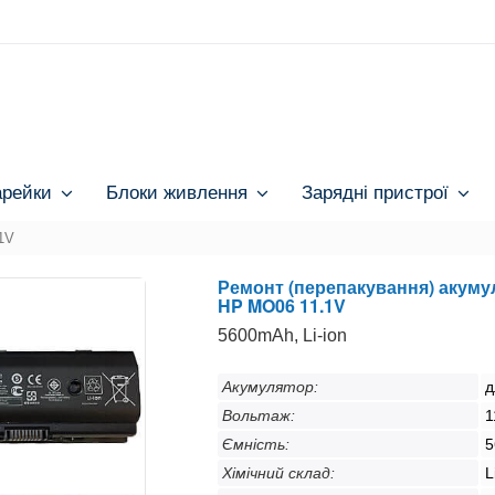
арейки
Блоки живлення
Зарядні пристрої
1V
Ремонт (перепакування) акуму
HP MO06 11.1V
5600mAh, Li-ion
Акумулятор:
д
Вольтаж:
1
Ємність:
5
Хімічний склад:
L