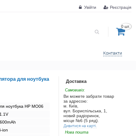
Увійти
Реєстрація
0 шт.
Контакти
лятора для ноутбука
Доставка
Самовивіз:
Ви можете забрати товар
за адресою:
м. Київ,
ля ноутбука HP MO06
вул. Бориспільська, 1,
1.1V
новий радіоринок,
місце №6 (5 ряд).
600mAh
Дивитися на карті.
i-ion
Нова пошта