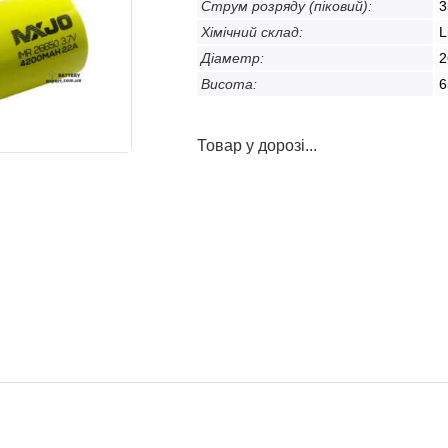
Струм розряду (піковий):
3
Хімічний склад:
L
Діаметр:
2
Висота:
6
Товар у дорозі...