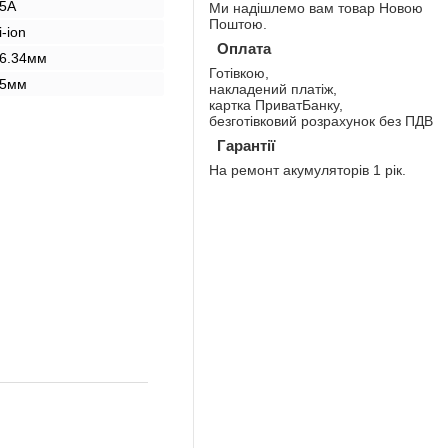
5A
Ми надішлемо вам товар Новою
Поштою.
i-ion
Оплата
6.34мм
Готівкою,
5мм
накладений платіж,
картка ПриватБанку,
безготівковий розрахунок без ПДВ
Гарантії
На ремонт акумуляторів 1 рік.