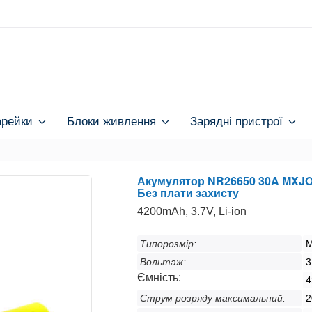
арейки
Блоки живлення
Зарядні пристрої
Акумулятор NR26650 30A MXJO
Без плати захисту
4200mAh, 3.7V, Li-ion
Типорозмір:
M
Вольтаж:
3
Ємність:
4
Струм розряду максимальний:
2