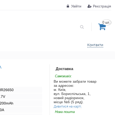
Увійти
Реєстрація
0 шт.
Контакти
.
Доставка
Самовивіз:
Ви можете забрати товар
за адресою:
м. Київ,
R26650
вул. Бориспільська, 1,
.7V
новий радіоринок,
місце №6 (5 ряд).
200mAh
Дивитися на карті.
0A
Нова пошта