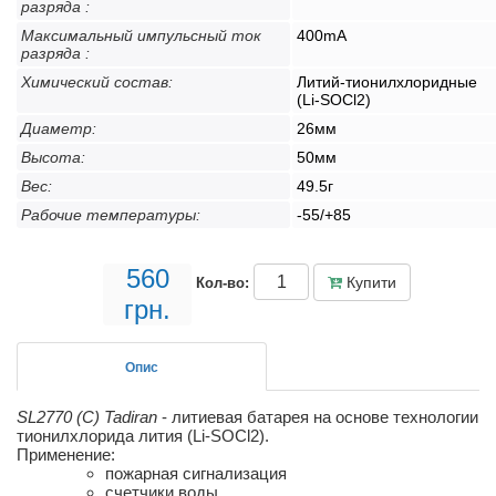
разряда :
Максимальный импульсный ток
400mA
разряда :
Химический состав:
Литий-тионилхлоридные
(Li-SOCl2)
Диаметр:
26мм
Высота:
50мм
Вec:
49.5г
Рабочие температуры:
-55/+85
560
Купити
Кол-во:
грн.
Опис
SL2770 (C) Tadiran
- литиевая батарея на основе технологии
тионилхлорида лития (Li-SOCl2)
.
Применение:
пожарная сигнализация
счетчики воды