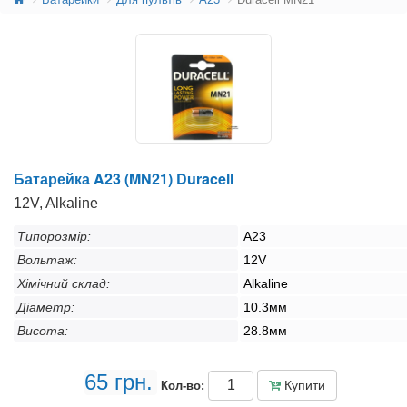
Батарейка A23 (MN21) Duracell
12V, Alkaline
Типорозмір:
A23
Вольтаж:
12V
Хімічний склад:
Alkaline
Діаметр:
10.3мм
Висота:
28.8мм
65 грн.
Купити
Кол-во: