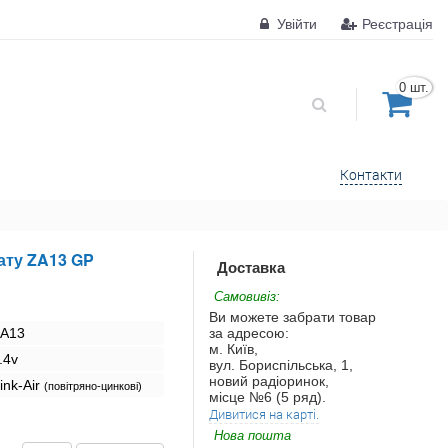
Увійти
Реєстрація
0 шт.
Контакти
ату ZA13 GP
Доставка
Самовивіз:
Ви можете забрати товар
A13
за адресою:
м. Київ,
.4v
вул. Бориспільська, 1,
новий радіоринок,
ink-Air
(повітряно-цинкові)
місце №6 (5 ряд).
Дивитися на карті.
Нова пошта