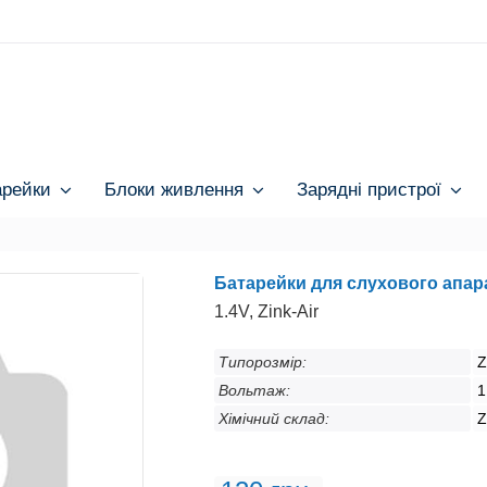
арейки
Блоки живлення
Зарядні пристрої
Батарейки для слухового апар
1.4V, Zink-Air
Типорозмір:
Z
Вольтаж:
1
Хімічний склад:
Z