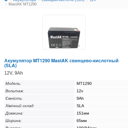
MastAK MT1290
Акумулятор MT1290 MastAK свинцево-кислотный
(SLA)
12V, 9Ah
Модель:
MT1290
Вольтаж:
12v
Ємність:
9Ah
Хімічний склад:
SLA
Довжина:
151мм
Ширина:
65мм
Висота:
100(94)мм