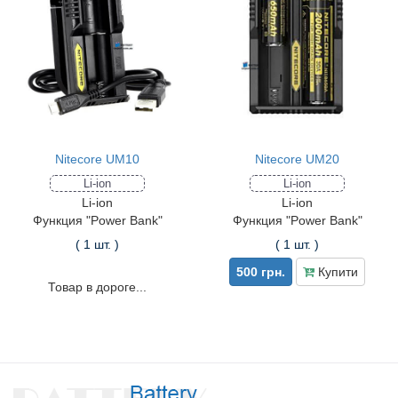
Nitecore UM10
Nitecore UM20
Li-ion
Li-ion
Li-ion
Li-ion
Функция "Power Bank"
Функция "Power Bank"
( 1 шт. )
( 1 шт. )
500 грн.
Купити
Товар в дороге...