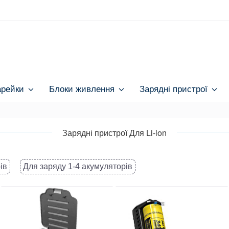
арейки
Блоки живлення
Зарядні пристрої
Зарядні пристрої Для Li-ion
ів
Для заряду 1-4 акумуляторів