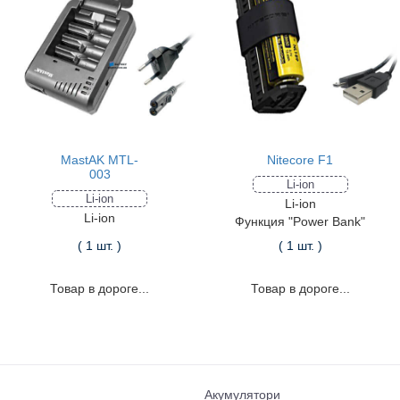
MastAK MTL-
Nitecore F1
003
Li-ion
Li-ion
Li-ion
Li-ion
Функция "Power Bank"
( 1 шт. )
( 1 шт. )
Товар в дороге...
Товар в дороге...
Акумулятори