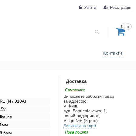
Увійти
Реєстрація
0 шт.
Контакти
Доставка
Самовивіз:
Ви можете забрати товар
R1 (N / 910A)
за адресою:
м. Київ,
.5v
вул. Бориспільська, 1,
новий радіоринок,
lkaline
місце №6 (5 ряд).
1мм
Дивитися на карті.
Нова пошта
9.5мм