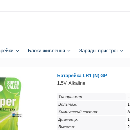
арейки
Блоки живлення
Зарядні пристрої
Батарейка LR1 (N) GP
1.5V, Alkaline
Типоразмер:
L
Вольтаж:
1
Химический состав:
A
Диаметр:
1
Высота:
2