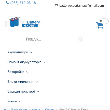
(068) 610-03-18
batteryexpert.shop@gmail.com
0 шт.
Акумулятори
Ремонт акумуляторів
Батарейки
Блоки живлення
Зарядні пристрої
Контакти
Батарейки
Крона
Saline
MastAK Heavy Duty