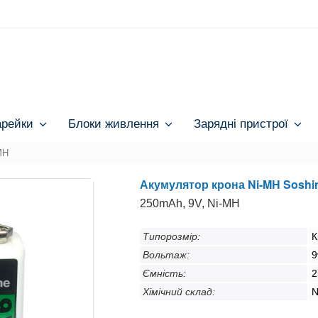
арейки
Блоки живлення
Зарядні пристрої
MH
Акумулятор крона Ni-MH Soshi
250mAh, 9V, Ni-MH
Типорозмір:
К
Вольтаж:
9
Ємність:
2
Хімічний склад:
N