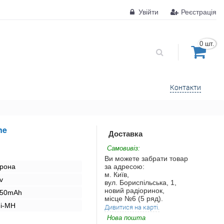
Увійти
Реєстрація
0 шт.
Контакти
ne
Доставка
Самовивіз:
Ви можете забрати товар
рона
за адресою:
м. Київ,
v
вул. Бориспільська, 1,
новий радіоринок,
50mAh
місце №6 (5 ряд).
i-MH
Дивитися на карті.
Нова пошта