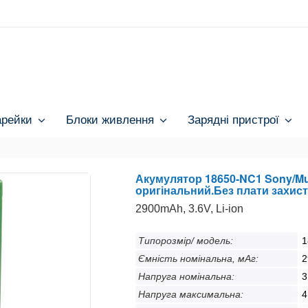
арейки
Блоки живлення
Зарядні пристрої
Акумулятор 18650-NC1 Sony/Mu
оригінальний.Без плати захист
2900mAh, 3.6V, Li-ion
Типорозмір/ модель:
1
Ємність номінальна, мАг:
2
Напруга номінальна:
3
Напруга максимальна:
4