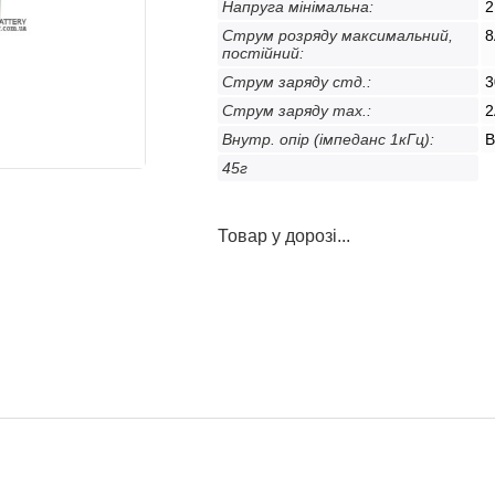
Напруга мінімальна:
2
Струм розряду максимальний,
8
постійний:
Струм заряду стд.:
3
Струм заряду max.:
2
Внутр. опір (імпеданс 1кГц):
В
45г
Товар у дорозі...