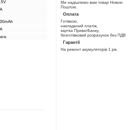
.5V
Ми надішлемо вам товар Новою
Поштою.
A
Оплата
Готівкою,
00mAh
накладений платіж,
A
картка ПриватБанку,
безготівковий розрахунок без ПДВ
ага:
Гарантії
На ремонт акумуляторів 1 рік.