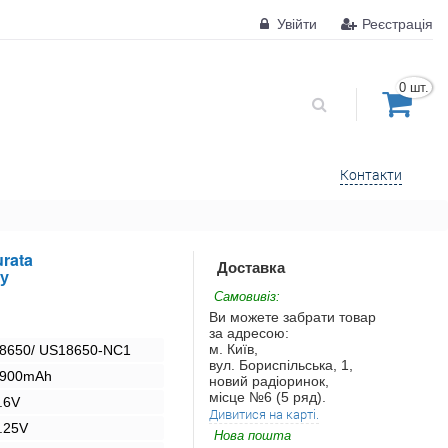
Увійти
Реєстрація
0 шт.
Контакти
rata
Доставка
у
Самовивіз:
Ви можете забрати товар
за адресою:
м. Київ,
8650/ US18650-NC1
вул. Бориспільська, 1,
900mAh
новий радіоринок,
місце №6 (5 ряд).
.6V
Дивитися на карті.
.25V
Нова пошта