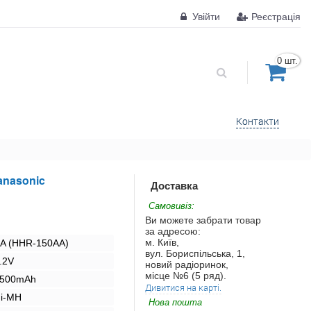
Увійти
Реєстрація
0 шт.
Контакти
anasonic
Доставка
Самовивіз:
Ви можете забрати товар
за адресою:
м. Київ,
A (HHR-150AA)
вул. Бориспільська, 1,
.2V
новий радіоринок,
місце №6 (5 ряд).
500mAh
Дивитися на карті.
i-MH
Нова пошта