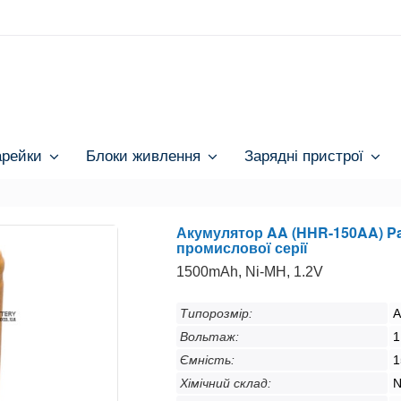
арейки
Блоки живлення
Зарядні пристрої
Акумулятор AA (HHR-150AA) P
промислової серії
1500mAh, Ni-MH, 1.2V
Типорозмір:
A
Вольтаж:
1
Ємність:
1
Хімічний склад:
N