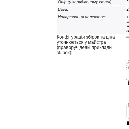
Опір (у зарядженому стані):
Вага:
2
Наварювання пелюсток:
+
а
к
з
Конфігурація збірок та ціна
уточнюється у майстра
(праворуч деякі приклади
збірок):